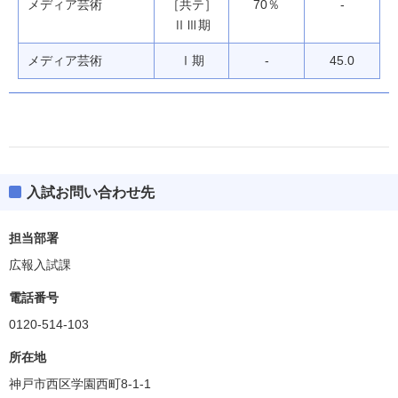
メディア芸術
［共テ］
70％
-
ⅡⅢ期
メディア芸術
Ⅰ期
-
45.0
入試お問い合わせ先
芸術工学部
偏差値
40.0～45.0
担当部署
広報入試課
学科・専攻等
ボーダー偏差値
電話番号
建築・環境デザイン
40.0
0120-514-103
生産・工芸デザイン
40.0
所在地
神戸市西区学園西町8-1-1
ビジュアルデザイン
42.5