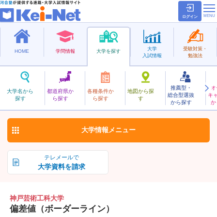
ログイン
大学
受験対策・
HOME
学問情報
大学を探す
入試情報
勉強法
推薦型・
オ
こうべげいじゅつこうか
大学名から
都道府県か
各種条件か
地図から探
総合型選抜
キ
神戸芸術工科大学
探す
ら探す
ら探す
す
私立
から探す
か
お気に入り
大学情報
メニュー
テレメールで
大学資料を請求
神戸芸術工科大学
偏差値（ボーダーライン）