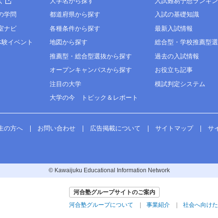
く
大学名から探す
入試難易予想ランキ
の学問
都道府県から探す
入試の基礎知識
室ナビ
各種条件から探す
最新入試情報
体験イベント
地図から探す
総合型・学校推薦型
推薦型・総合型選抜から探す
過去の入試情報
オープンキャンパスから探す
お役立ち記事
注目の大学
模試判定システム
大学の今 トピック＆レポート
生の方へ
お問い合わせ
広告掲載について
サイトマップ
サ
© Kawaijuku Educational Information Network
河合塾グループサイトのご案内
河合塾グループについて
事業紹介
社会へ向けた