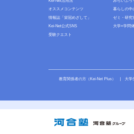
Kei-Net活用法
みらいぶっ
オススメコンテンツ
暮らしの中
情報誌「栄冠めざして」
ゼミ・研究
Kei-Net公式SNS
大学×学問
受験クエスト
教育関係者の方（Kei-Net Plus）
大学