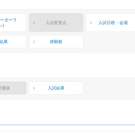
ボーダーラ
入試変更点
入試日程・会場
ン)
結果
併願校
型選抜
入試結果