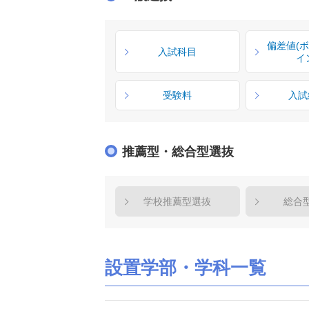
偏差値(
入試科目
イ
受験料
入試
推薦型・総合型選抜
学校推薦型選抜
総合
設置学部・学科一覧