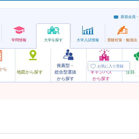
新規会員
学問情報
大学を探す
大学
入試情報
受験対策・
勉強法
推薦型・
オープン
お気に入り登録
から
地図から探す
総合型選抜
キャンパス
注目の
から探す
から探す