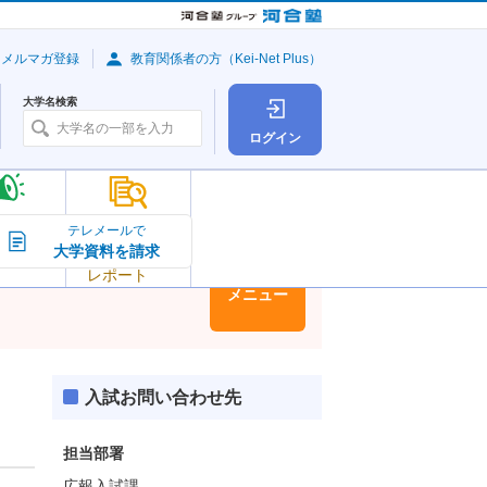
・メルマガ登録
教育関係者の方（Kei-Net Plus）
大学名検索
ログイン
大学の今
テレメールで
大学資料を請求
大学
トピック＆
レポート
大学情報
メニュー
入試お問い合わせ先
担当部署
広報入試課