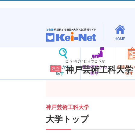
HOME
こうべげいじゅつこうか
大学名から
都道府県から
各種条件
神戸芸術工科大学
私立
探す
探す
探す
神戸芸術工科大学
大学トップ