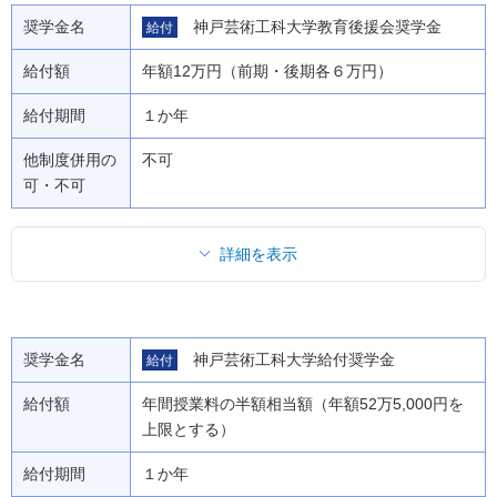
奨学金名
神戸芸術工科大学教育後援会奨学金
給付
給付額
年額12万円（前期・後期各６万円）
給付期間
１か年
他制度併用の
不可
可・不可
詳細を表示
奨学金名
神戸芸術工科大学給付奨学金
給付
給付額
年間授業料の半額相当額（年額52万5,000円を
上限とする）
給付期間
１か年