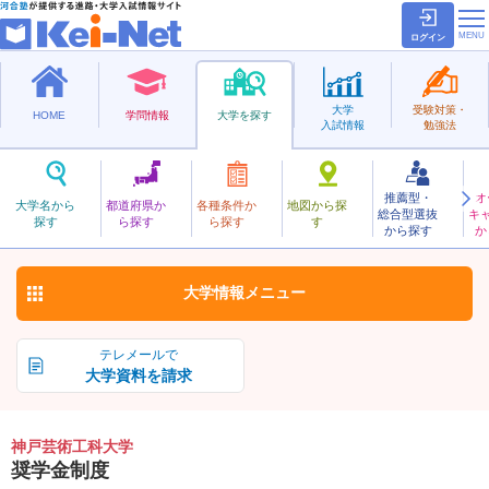
ログイン
大学
受験対策・
HOME
学問情報
大学を探す
入試情報
勉強法
推薦型・
オ
こうべげいじゅつこうか
大学名から
都道府県か
各種条件か
地図から探
総合型選抜
キ
神戸芸術工科大学
探す
ら探す
ら探す
す
私立
から探す
か
お気に入り
大学情報
メニュー
テレメールで
大学資料を請求
神戸芸術工科大学
奨学金制度