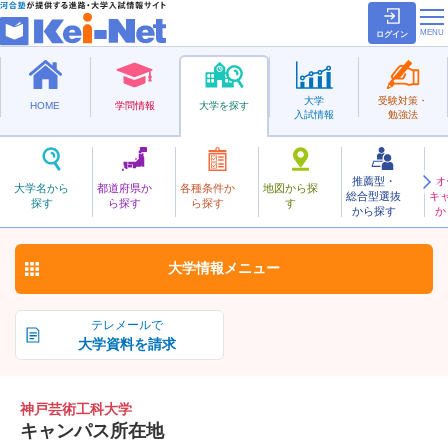
ログイン
大学
受験対策・
HOME
学問情報
大学を探す
入試情報
勉強法
推薦型・
オ
こうべげいじゅつこうか
大学名から
都道府県か
各種条件か
地図から探
総合型選抜
キ
神戸芸術工科大学
探す
ら探す
ら探す
す
私立
から探す
か
お気に入り
大学情報
メニュー
テレメールで
大学資料を請求
神戸芸術工科大学
キャンパス所在地