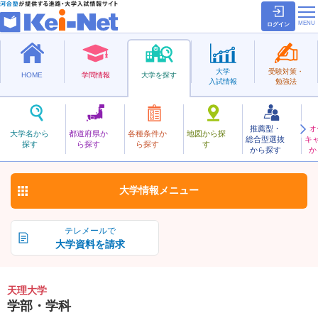
ログイン
大学
受験対策・
HOME
学問情報
大学を探す
入試情報
勉強法
推薦型・
オ
てんり
大学名から
都道府県か
各種条件か
地図から探
総合型選抜
キ
天理大学
探す
ら探す
ら探す
す
私立
から探す
か
お気に入り
大学情報
メニュー
テレメールで
大学資料を請求
天理大学
学部・学科