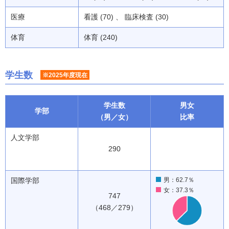
医療
看護 (70) 、 臨床検査 (30)
体育
体育 (240)
学生数
※2025年度現在
学生数
男女
学部
（男／女）
比率
人文学部
290
国際学部
男：62.7％
女：37.3％
747
（468／279）