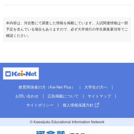
理科基礎
生物基礎
生物
◇
地学基礎
地学
◇
理科
物理
（100）
科目数
＊1
本内容は、河合塾にて調査した情報を掲載しています。入試関連情報は一部
化学
◇
地理
◇
予定を含んでいる場合もありますので、必ず大学発行の学生募集要項等でご
生物
◇
日本史
◇
確認ください。
地学
世界史
◇
地
科目数
＊1
歴・
地歴公共
◇
（100～200）
地理
公民
倫理
◇
日本史
政治経済
◇
世界史
地
科目数
＊2
歴・
地歴公共
情報Ⅰ
公民
倫理
＊英・数・理・地公２→２
政治経済
備考
地理・日・世から１科目以内、地歴公共・倫・政から１科目以内
他にプラス自己ＰＲ型あり
科目数
教育関係者の方（Kei-Net Plus）
大学生の方へ
情報Ⅰ
お問い合わせ
広告掲載について
サイトマップ
この方式のTOPに戻る
＊英・数・国・理→２
備考
他にプラス自己ＰＲ型あり
サイトポリシー
個人情報保護方針
前期（募集人員：5）
この方式のTOPに戻る
© Kawaijuku Educational Information Network
二次・個別学力検査
前期（募集人員：17）