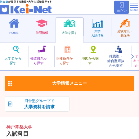
ログイン
大学
受験対策・
HOME
学問情報
大学を探す
入試情報
勉強法
推薦型・
オ
こうべときわ
大学名から
都道府県か
各種条件か
地図から探
総合型選抜
キ
神戸常盤大学
探す
ら探す
ら探す
す
私立
から探す
か
お気に入り
大学情報
メニュー
河合塾グループで
大学資料を請求
神戸常盤大学
入試科目