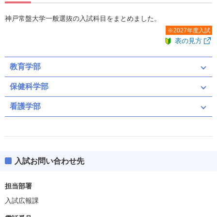
神戸常盤大学一般選抜の入試科目をまとめました。
※2027年度入試
表の見方
教育学部
保健科学部
看護学部
共通テスト
前期
中期
後期
共通テスト（募集人員：4）
共通テスト
前期
中期
後期
入試お問い合わせ先
共通テスト
共通テスト（募集人員：4）
担当部署
共通テスト
入試広報課
共通テスト
ボーダー得点
159(53%)
英資出願要件