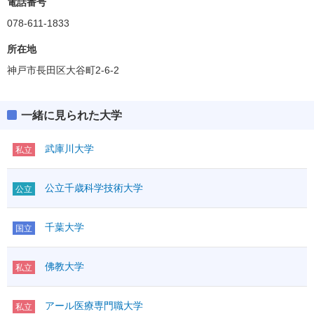
電話番号
(得点率)
共通テスト
教科・科目数
2,3－3
078-611-1833
「●」:必須、「○」:教科内選択、「◇」:他教科との選択
ボーダー得点
「●1」「○1」「◇1」：はセットで1科目扱い
所在地
126(63%)
英資出願要件
(得点率)
神戸市長田区大谷町2-6-2
満点
300
教科・科目数
2－2
英語資格・検定試験
「●」:必須、「○」:教科内選択、「◇」:他教科との選択
R
◇1
50
「●1」「○1」「◇1」：はセットで1科目扱い
英語
外国
一緒に見られた大学
L
◇1
50
（100）
語
満点
200
その他
英語資格・検定試験
武庫川大学
IA
◇
私立
①
R
◇1
50
I
◇
英語
外国
数学
（100）
L
◇1
50
（100）
②
ⅡBC
◇
語
公立千歳科学技術大学
公立
その他
科目数
＊1
IA
◇
国語
●
①
国語
100
I
◇
範囲
現
千葉大学
数学
（100）
国立
②
ⅡBC
◇
物理基礎
◇1
科目数
＊1
化学基礎
◇1
理科基礎
国語
◇
佛教大学
生物基礎
◇1
私立
国語
（100）
範囲
現
地学基礎
◇1
物理基礎
理科
物理
◇
（100）
アール医療専門職大学
私立
化学基礎
化学
◇