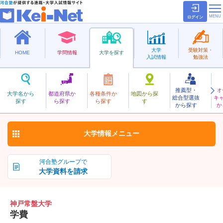
ログイン
大学
受験対策・
HOME
学問情報
大学を探す
入試情報
勉強法
推薦型・
オ
こうべときわ
大学名から
都道府県か
各種条件か
地図から探
総合型選抜
キ
神戸常盤大学
探す
ら探す
ら探す
す
私立
から探す
か
お気に入り
大学情報
メニュー
河合塾グループで
大学資料を請求
神戸常盤大学
学費