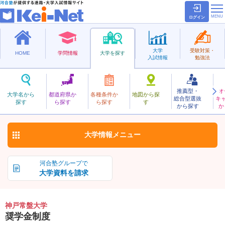
ログイン
大学
受験対策・
HOME
学問情報
大学を探す
入試情報
勉強法
推薦型・
オ
こうべときわ
大学名から
都道府県か
各種条件か
地図から探
総合型選抜
キ
神戸常盤大学
探す
ら探す
ら探す
す
私立
から探す
か
お気に入り
大学情報
メニュー
河合塾グループで
大学資料を請求
神戸常盤大学
奨学金制度