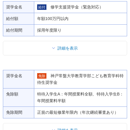
奨学金名
修学支援奨学金（緊急対応）
給付
給付額
年額100万円以内
給付期間
採用年度限り
詳細を表示
奨学金名
神戸常盤大学教育学部こども教育学科特
免除
待生奨学金
免除額
特待入学生A：年間授業料全額、特待入学生B：
年間授業料半額
免除期間
正規の最短修業年限内（年次継続審査あり）