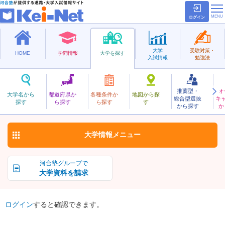
ログイン
大学
受験対策・
HOME
学問情報
大学を探す
入試情報
勉強法
推薦型・
オ
こうべときわ
大学名から
都道府県か
各種条件か
地図から探
総合型選抜
キ
神戸常盤大学
探す
ら探す
ら探す
す
私立
から探す
か
お気に入り
大学情報
メニュー
河合塾グループで
大学資料を請求
ログイン
すると確認できます。