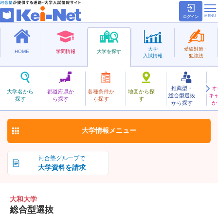
ログイン
大学
受験対策・
HOME
学問情報
大学を探す
入試情報
勉強法
推薦型・
オ
やまと
大学名から
都道府県か
各種条件か
地図から探
総合型選抜
キ
大和大学
探す
ら探す
ら探す
す
私立
から探す
か
お気に入り
大学情報
メニュー
河合塾グループで
大学資料を請求
大和大学
総合型選抜