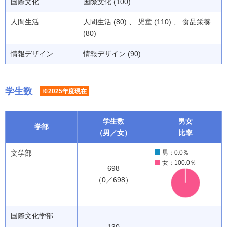
国際文化
国際文化 (100)
人間生活
人間生活 (80) 、 児童 (110) 、 食品栄養
(80)
情報デザイン
情報デザイン (90)
学生数
※2025年度現在
学生数
男女
学部
（男／女）
比率
文学部
男：0.0％
女：100.0％
698
（0／698）
国際文化学部