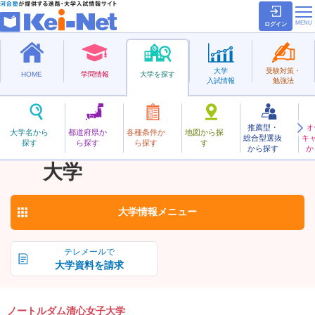
ログイン
大学
受験対策・
HOME
学問情報
大学を探す
入試情報
勉強法
推薦型・
オ
のーとるだむせいしんじょし
大学名から
都道府県か
各種条件か
地図から探
総合型選抜
キ
ノートルダム清心女子
探す
ら探す
ら探す
す
私立
から探す
か
お気に入り
大学
大学情報
メニュー
テレメールで
大学資料を請求
ノートルダム清心女子大学