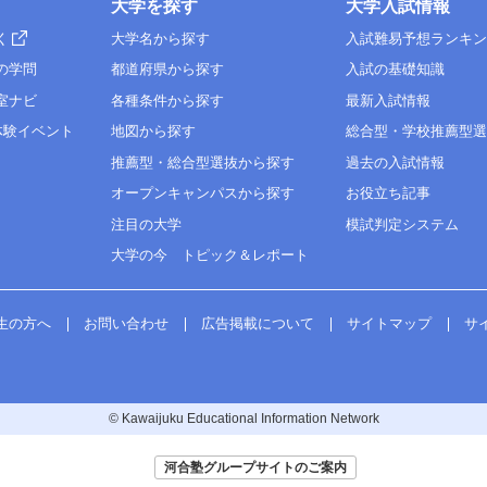
大学を探す
大学入試情報
く
大学名から探す
入試難易予想ランキ
の学問
都道府県から探す
入試の基礎知識
室ナビ
各種条件から探す
最新入試情報
体験イベント
地図から探す
総合型・学校推薦型
推薦型・総合型選抜から探す
過去の入試情報
オープンキャンパスから探す
お役立ち記事
注目の大学
模試判定システム
大学の今 トピック＆レポート
生の方へ
お問い合わせ
広告掲載について
サイトマップ
サ
© Kawaijuku Educational Information Network
河合塾グループサイトのご案内