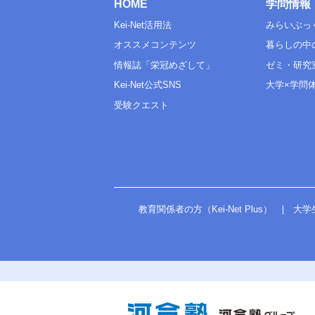
HOME
学問情報
Kei-Net活用法
みらいぶっ
オススメコンテンツ
暮らしの中
情報誌「栄冠めざして」
ゼミ・研究
Kei-Net公式SNS
大学×学問
受験クエスト
教育関係者の方（Kei-Net Plus）
大学