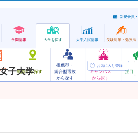
新規会員
学問情報
大学を探す
大学
入試情報
受験対策・
勉強法
推薦型・
オープン
お気に入り登録
から
女子大学
地図から探す
総合型選抜
キャンパス
注目の
から探す
から探す