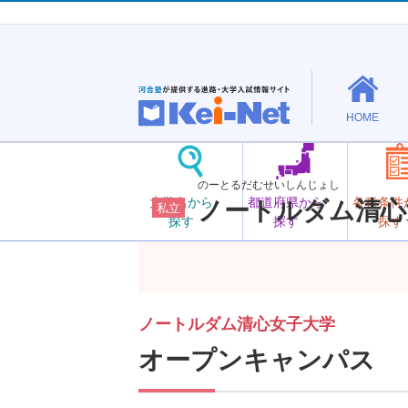
HOME
のーとるだむせいしんじょし
大学名から
都道府県から
各種条件
ノートルダム清心
私立
探す
探す
探す
ノートルダム清心女子大学
オープンキャンパス