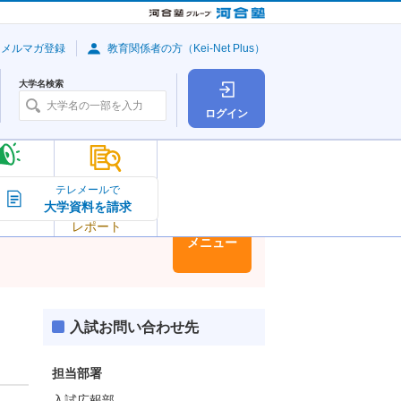
・メルマガ登録
教育関係者の方（Kei-Net Plus）
大学名検索
ログイン
大学の今
テレメールで
大学資料を請求
大学
トピック＆
レポート
大学情報
メニュー
入試お問い合わせ先
担当部署
入試広報部