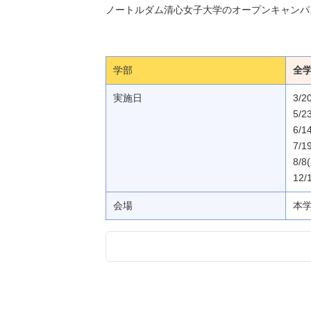
ノートルダム清心女子大学のオープンキャンパ
学部
全
実施日
3/
5/2
6/1
7/1
8/8
12/
会場
本