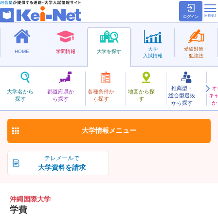
ログイン
大学
受験対策・
HOME
学問情報
大学を探す
入試情報
勉強法
推薦型・
オ
おきなわこくさい
大学名から
都道府県か
各種条件か
地図から探
総合型選抜
キ
沖縄国際大学
探す
ら探す
ら探す
す
私立
から探す
か
お気に入り
大学情報
メニュー
テレメールで
大学資料を請求
沖縄国際大学
学費