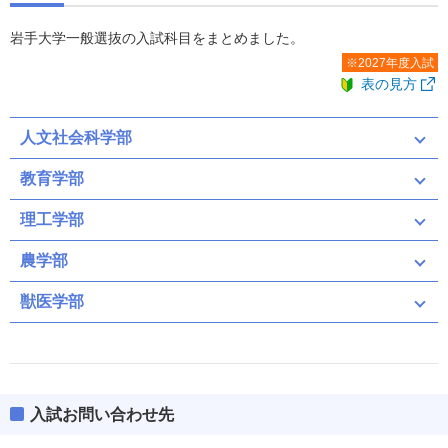
岩手大学一般選抜の入試科目をまとめました。
※2027年度入試
表の見方
人文社会科学部
教育学部
理工学部
農学部
獣医学部
入試お問い合わせ先
前期（募集人員：18）