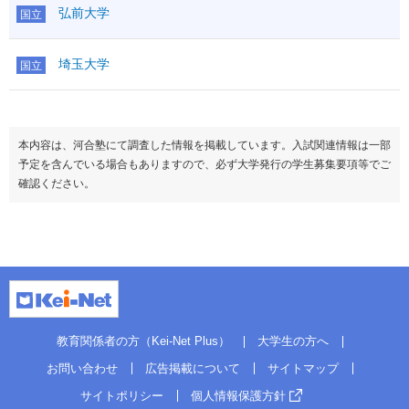
範囲
弘前大学
国立
物理基礎
化学基礎
理科基礎
埼玉大学
国立
生物基礎
地学基礎
理科
物理
○
200
化学
○
生物
○
本内容は、河合塾にて調査した情報を掲載しています。入試関連情報は一部
地学
予定を含んでいる場合もありますので、必ず大学発行の学生募集要項等でご
科目数
2
確認ください。
地理
○
日本史
○
世界史
○
地
100
歴・
地歴公共
○
第１
公民
倫理
○
政治経済
○
科目数
1
情報Ⅰ
●
50
教育関係者の方（Kei-Net Plus）
大学生の方へ
備考
お問い合わせ
広告掲載について
サイトマップ
この方式のTOPに戻る
サイトポリシー
個人情報保護方針