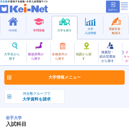
ログイン
大学
受験対策・
HOME
学問情報
大学を探す
入試情報
勉強法
推薦型・
オ
いわて
大学名から
都道府県か
各種条件か
地図から探
総合型選抜
キ
岩手大学
探す
ら探す
ら探す
す
国立
から探す
か
お気に入り
大学情報
メニュー
河合塾グループで
大学資料を請求
岩手大学
入試科目