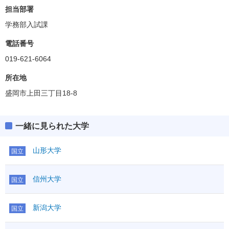
担当部署
共通テスト
二次・個別学力検査
学務部入試課
共通テスト
電話番号
019-621-6064
ボーダー得点
751(79%)
英資出願要件
(得点率)
所在地
教科・科目数
理型
2段階選抜
－
盛岡市上田三丁目18-8
「●」:必須、「○」:教科内選択、「◇」:他教科との選択
「●1」「○1」「◇1」：はセットで1科目扱い
一緒に見られた大学
満点
950
英語資格・検定試験
R
●
160
山形大学
国立
英語
外国
L
●
40
200
語
その他
独仏中韓
信州大学
国立
IA
●
①
I
数学
200
②
ⅡBC
●
新潟大学
国立
科目数
2
国語
●
国語
200