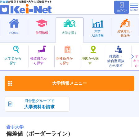
ログイン
大学
受験対策・
HOME
学問情報
大学を探す
入試情報
勉強法
推薦型・
オ
いわて
大学名から
都道府県か
各種条件か
地図から探
総合型選抜
キ
岩手大学
探す
ら探す
ら探す
す
国立
から探す
か
お気に入り
大学情報
メニュー
河合塾グループで
大学資料を請求
岩手大学
偏差値（ボーダーライン）