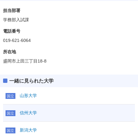
人文社会科学部
偏差値
50.0
担当部署
学務部入試課
教育学部
偏差値
42.5～47.5
電話番号
019-621-6064
理工学部
偏差値
42.5～47.5
所在地
盛岡市上田三丁目18-8
農学部
偏差値
42.5～50.0
一緒に見られた大学
獣医学部
偏差値
62.5
山形大学
国立
信州大学
国立
新潟大学
国立