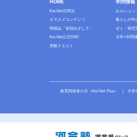
HOME
学問情報
Kei-Net活用法
みらいぶっ
オススメコンテンツ
暮らしの中
情報誌「栄冠めざして」
ゼミ・研究
Kei-Net公式SNS
大学×学問
受験クエスト
教育関係者の方（Kei-Net Plus）
大学