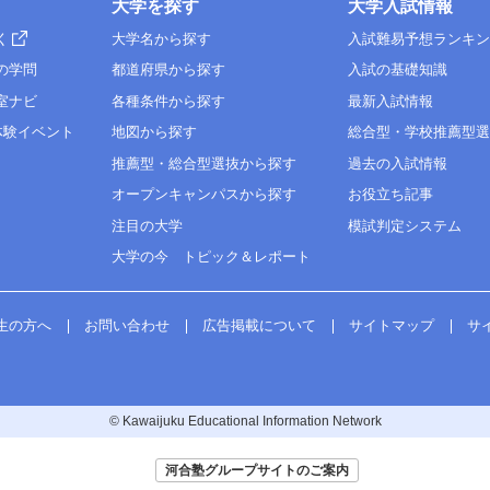
大学を探す
大学入試情報
く
大学名から探す
入試難易予想ランキ
の学問
都道府県から探す
入試の基礎知識
室ナビ
各種条件から探す
最新入試情報
体験イベント
地図から探す
総合型・学校推薦型
推薦型・総合型選抜から探す
過去の入試情報
オープンキャンパスから探す
お役立ち記事
注目の大学
模試判定システム
大学の今 トピック＆レポート
生の方へ
お問い合わせ
広告掲載について
サイトマップ
サ
© Kawaijuku Educational Information Network
河合塾グループサイトのご案内