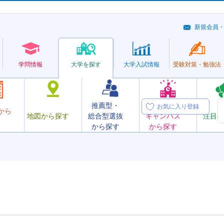
新規会員
学問情報
大学を探す
大学
入試情報
受験対策・
勉強法
推薦型・
オープン
お気に入り登録
から
地図から探す
総合型選抜
キャンパス
注目の
から探す
から探す