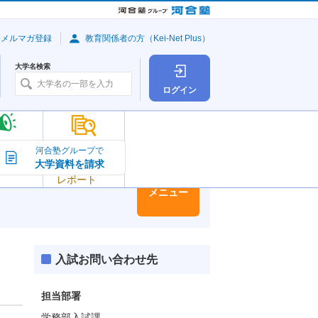
・メルマガ登録
教育関係者の方（Kei-Net Plus）
大学名検索
ログイン
大学の今
河合塾グループで
大学資料を請求
大学
トピック＆
レポート
大学情報
メニュー
入試お問い合わせ先
担当部署
学務部入試課