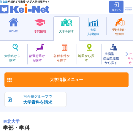
ログイン
大学
受験対策・
HOME
学問情報
大学を探す
入試情報
勉強法
推薦型・
オ
とうほく
大学名から
都道府県か
各種条件か
地図から探
総合型選抜
キ
東北大学
探す
ら探す
ら探す
す
国立
から探す
か
お気に入り
大学情報
メニュー
河合塾グループで
大学資料を請求
東北大学
学部・学科