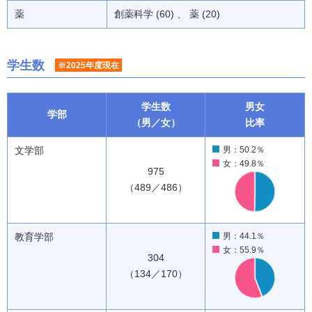
薬
創薬科学 (60) 、 薬 (20)
学生数
※2025年度現在
学生数
男女
学部
（男／女）
比率
文学部
男：50.2％
女：49.8％
975
（489／486）
教育学部
男：44.1％
女：55.9％
304
（134／170）