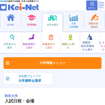
ログイン
大学
受験対策・
HOME
学問情報
大学を探す
入試情報
勉強法
推薦型・
オ
あきた
大学名から
都道府県か
各種条件か
地図から探
総合型選抜
キ
秋田大学
探す
ら探す
ら探す
す
国立
から探す
か
お気に入り
大学情報
メニュー
河合塾グループで
大学資料を請求
秋田大学
入試日程・会場