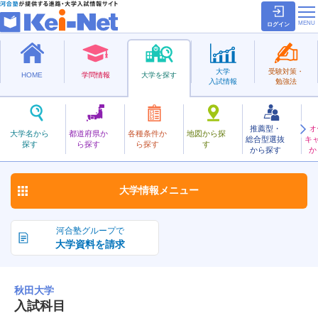
ログイン
大学
受験対策・
HOME
学問情報
大学を探す
入試情報
勉強法
推薦型・
オ
あきた
大学名から
都道府県か
各種条件か
地図から探
総合型選抜
キ
秋田大学
探す
ら探す
ら探す
す
国立
から探す
か
お気に入り
大学情報
メニュー
河合塾グループで
大学資料を請求
秋田大学
入試科目