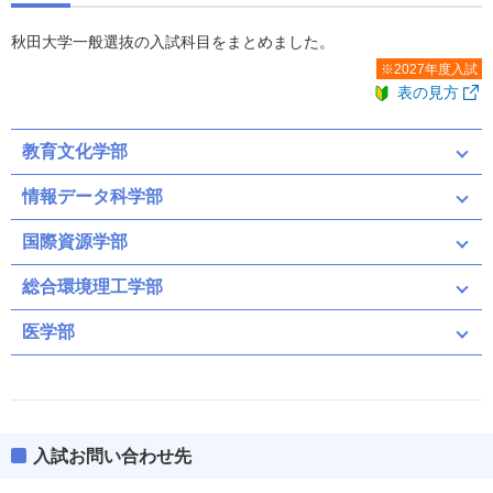
秋田大学一般選抜の入試科目をまとめました。
※2027年度入試
表の見方
教育文化学部
情報データ科学部
国際資源学部
総合環境理工学部
前期
後期
医学部
前期
情報データ科学ａ文系（募集人員：推17）
入試お問い合わせ先
共通テスト
二次・個別学力検査