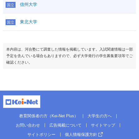
信州大学
国立
化学基礎
○1
理科基礎
生物基礎
○1
地学基礎
○1
100
東北大学
国立
理科
物理
○
第１
化学
○
生物
○
地学
○
本内容は、河合塾にて調査した情報を掲載しています。入試関連情報は一部
科目数
1
予定を含んでいる場合もありますので、必ず大学発行の学生募集要項等でご
地理
○
確認ください。
日本史
○
世界史
○
地
歴・
地歴公共
○
200
公民
倫理
○
政治経済
○
科目数
2
情報Ⅰ
●
50
備考
教育関係者の方（Kei-Net Plus）
大学生の方へ
お問い合わせ
広告掲載について
サイトマップ
情報データ科学ａ理系（募集人員：推18）
ボーダー
40.0
英資出願要件
サイトポリシー
個人情報保護方針
偏差値