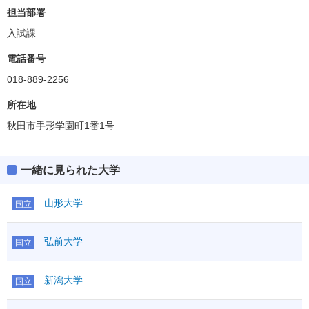
担当部署
入試課
共通テスト
電話番号
ボーダー得点
495(51%)
英資出願要件
(得点率)
018-889-2256
教科・科目数
文型
2段階選抜
－
所在地
「●」:必須、「○」:教科内選択、「◇」:他教科との選択
「●1」「○1」「◇1」：はセットで1科目扱い
秋田市手形学園町1番1号
満点
970
英語資格・検定試験
一緒に見られた大学
R
●
100
英語
外国
L
●
100
200
語
山形大学
国立
その他
独仏中韓
IA
○
①
I
○
弘前大学
数学
200
国立
②
ⅡBC
●
科目数
2
国語
●
新潟大学
国立
国語
220
範囲
現
物理基礎
○1