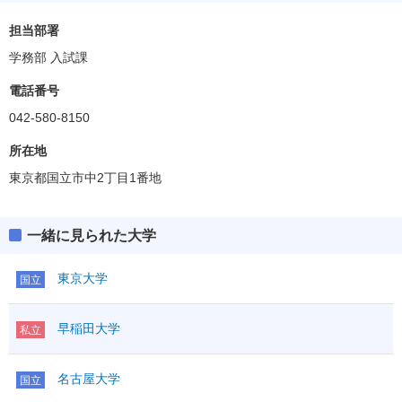
社会学部
偏差値
65.0
担当部署
学務部 入試課
法学部
偏差値
65.0
電話番号
042-580-8150
経済学部
偏差値
65.0
所在地
東京都国立市中2丁目1番地
商学部
ソーシャル・データサイエンス学部
一緒に見られた大学
偏差値
67.5
東京大学
国立
早稲田大学
私立
名古屋大学
国立