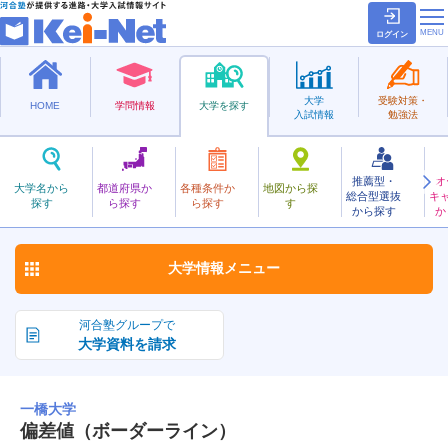
ログイン
大学
受験対策・
HOME
学問情報
大学を探す
入試情報
勉強法
推薦型・
オ
ひとつばし
大学名から
都道府県か
各種条件か
地図から探
総合型選抜
キ
一橋大学
探す
ら探す
ら探す
す
国立
から探す
か
お気に入り
大学情報
メニュー
河合塾グループで
大学資料を請求
一橋大学
偏差値（ボーダーライン）