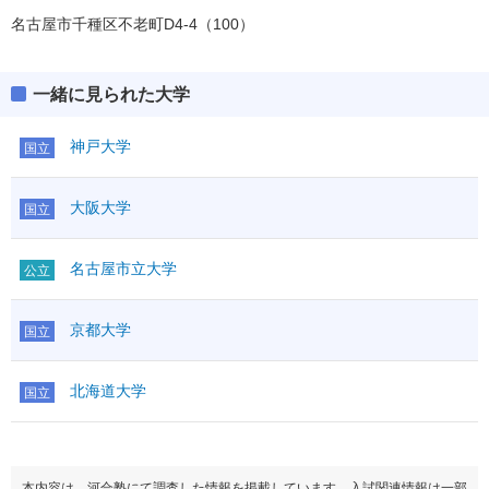
名古屋市千種区不老町D4-4（100）
経済学部
理学部
一緒に見られた大学
工学部
神戸大学
国立
偏差値
60.0
大阪大学
国立
農学部
偏差値
60.0
名古屋市立大学
公立
医学部
偏差値
52.5～67.5
京都大学
国立
情報学部
北海道大学
偏差値
60.0～62.5
国立
本内容は、河合塾にて調査した情報を掲載しています。入試関連情報は一部