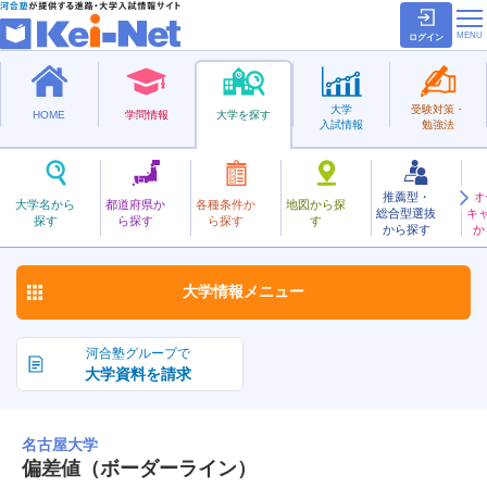
ログイン
大学
受験対策・
HOME
学問情報
大学を探す
入試情報
勉強法
推薦型・
オ
なごや
大学名から
都道府県か
各種条件か
地図から探
総合型選抜
キ
名古屋大学
探す
ら探す
ら探す
す
国立
から探す
か
お気に入り
大学情報
メニュー
河合塾グループで
大学資料を請求
名古屋大学
偏差値（ボーダーライン）