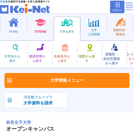
ログイン
大学
受験対策・
HOME
学問情報
大学を探す
入試情報
勉強法
推薦型・
オ
ならじょし
大学名から
都道府県か
各種条件か
地図から探
総合型選抜
キ
奈良女子大学
探す
ら探す
ら探す
す
国立
から探す
か
お気に入り
大学情報
メニュー
河合塾グループで
大学資料を請求
奈良女子大学
オープンキャンパス