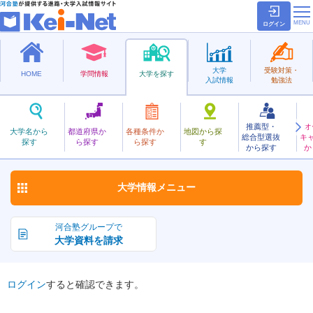
ログイン
大学
受験対策・
HOME
学問情報
大学を探す
入試情報
勉強法
推薦型・
オ
やまぐち
大学名から
都道府県か
各種条件か
地図から探
総合型選抜
キ
山口大学
探す
ら探す
ら探す
す
国立
から探す
か
お気に入り
大学情報
メニュー
河合塾グループで
大学資料を請求
ログイン
すると確認できます。