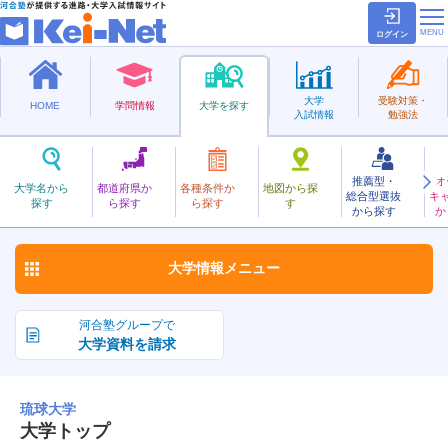
ログイン
大学
受験対策・
HOME
学問情報
大学を探す
入試情報
勉強法
推薦型・
オ
りゅうきゅう
大学名から
都道府県か
各種条件か
地図から探
総合型選抜
キ
琉球大学
探す
ら探す
ら探す
す
国立
から探す
か
お気に入り
大学情報
メニュー
河合塾グループで
大学資料を請求
琉球大学
大学トップ