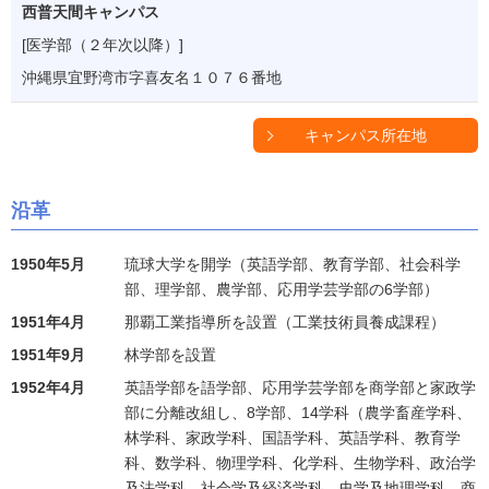
西普天間キャンパス
[医学部（２年次以降）]
沖縄県宜野湾市字喜友名１０７６番地
キャンパス所在地
沿革
1950年5月
琉球大学を開学（英語学部、教育学部、社会科学
部、理学部、農学部、応用学芸学部の6学部）
1951年4月
那覇工業指導所を設置（工業技術員養成課程）
1951年9月
林学部を設置
1952年4月
英語学部を語学部、応用学芸学部を商学部と家政学
部に分離改組し、8学部、14学科（農学畜産学科、
林学科、家政学科、国語学科、英語学科、教育学
科、数学科、物理学科、化学科、生物学科、政治学
及法学科、社会学及経済学科、史学及地理学科、商