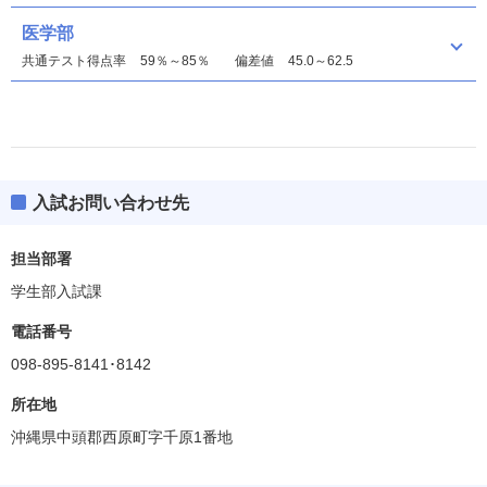
医学部
共通テスト得点率
59％～85％
偏差値
45.0～62.5
入試お問い合わせ先
人文社会学部
偏差値
40.0～47.5
担当部署
学生部入試課
国際地域創造（昼間主）学部
偏差値
45.0
電話番号
098-895-8141･8142
国際地域創造（夜間主）学部
偏差値
45.0
所在地
沖縄県中頭郡西原町字千原1番地
教育学部
偏差値
40.0～50.0