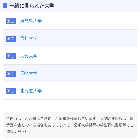
一緒に見られた大学
理学部
偏差値
37.5～47.5
鹿児島大学
国立
工学部
信州大学
国立
偏差値
42.5
農学部
大分大学
国立
偏差値
45.0
長崎大学
医学部
国立
偏差値
47.5～62.5
北海道大学
国立
本内容は、河合塾にて調査した情報を掲載しています。入試関連情報は一部
予定を含んでいる場合もありますので、必ず大学発行の学生募集要項等でご
確認ください。