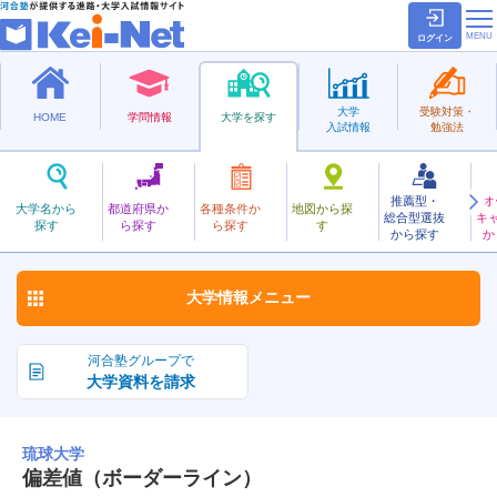
ログイン
大学
受験対策・
HOME
学問情報
大学を探す
入試情報
勉強法
推薦型・
オ
りゅうきゅう
大学名から
都道府県か
各種条件か
地図から探
総合型選抜
キ
琉球大学
探す
ら探す
ら探す
す
国立
から探す
か
お気に入り
大学情報
メニュー
河合塾グループで
大学資料を請求
琉球大学
偏差値（ボーダーライン）