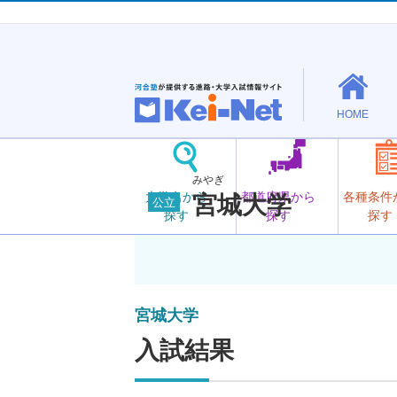
HOME
みやぎ
大学名から
都道府県から
各種条件
宮城大学
公立
探す
探す
探す
宮城大学
入試結果