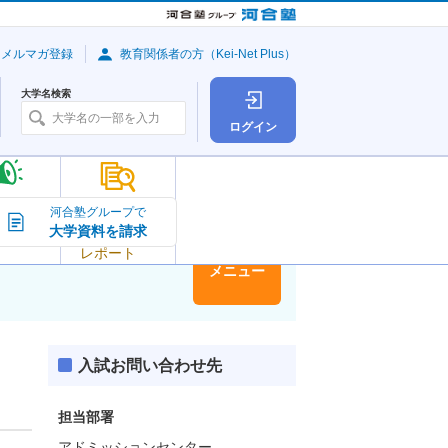
・メルマガ登録
教育関係者の方（Kei-Net Plus）
大学名検索
ログイン
大学の今
河合塾グループで
大学資料を請求
大学
トピック＆
レポート
大学情報
メニュー
入試お問い合わせ先
担当部署
アドミッションセンター