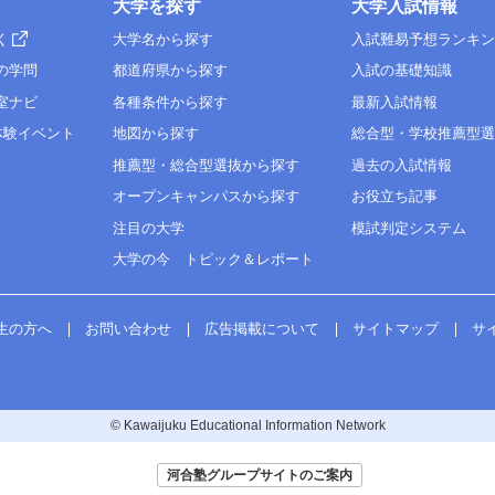
大学を探す
大学入試情報
く
大学名から探す
入試難易予想ランキ
の学問
都道府県から探す
入試の基礎知識
室ナビ
各種条件から探す
最新入試情報
体験イベント
地図から探す
総合型・学校推薦型
推薦型・総合型選抜から探す
過去の入試情報
オープンキャンパスから探す
お役立ち記事
注目の大学
模試判定システム
大学の今 トピック＆レポート
生の方へ
お問い合わせ
広告掲載について
サイトマップ
サ
© Kawaijuku Educational Information Network
河合塾グループサイトのご案内