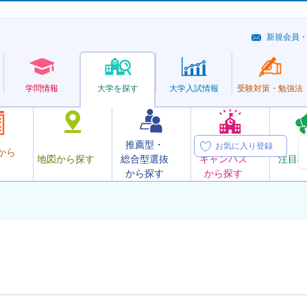
新規会員
学問情報
大学を探す
大学
入試情報
受験対策・
勉強法
推薦型・
オープン
お気に入り登録
から
地図から探す
総合型選抜
キャンパス
注目の
から探す
から探す