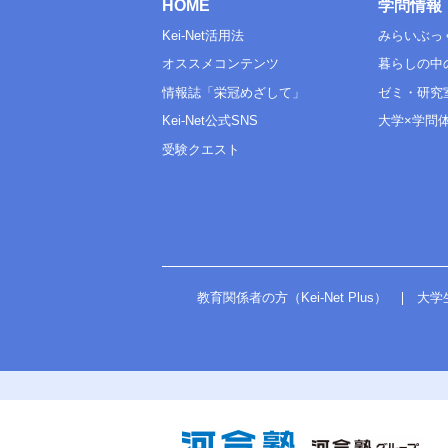
HOME
学問情報
Kei-Net活用法
みらいぶっ
オススメコンテンツ
暮らしの中
情報誌「栄冠めざして」
ゼミ・研究
Kei-Net公式SNS
大学×学問
受験クエスト
教育関係者の方（Kei-Net Plus）
大学