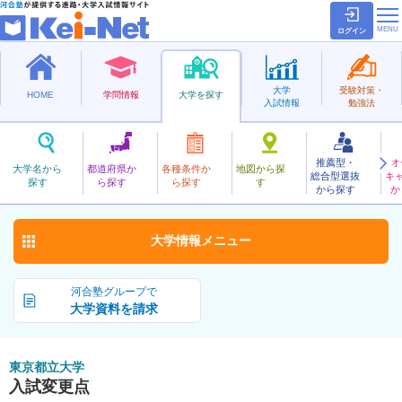
ログイン
大学
受験対策・
HOME
学問情報
大学を探す
入試情報
勉強法
推薦型・
オ
とうきょうとりつ
大学名から
都道府県か
各種条件か
地図から探
総合型選抜
キ
東京都立大学
探す
ら探す
ら探す
す
公立
から探す
か
お気に入り
大学情報
メニュー
河合塾グループで
大学資料を請求
東京都立大学
入試変更点