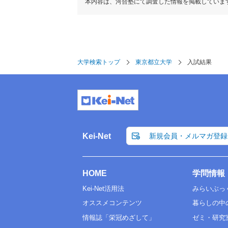
本内容は、河合塾にて調査した情報を掲載していま
大学検索トップ
東京都立大学
入試結果
Kei-Net
新規会員・メルマガ登録
HOME
学問情報
Kei-Net活用法
みらいぶっ
オススメコンテンツ
暮らしの中
情報誌「栄冠めざして」
ゼミ・研究