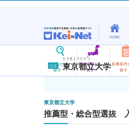
HOME
とうきょうとりつ
大学名から
都道府県から
各種条件
東京都立大学
公立
探す
探す
探す
東京都立大学
推薦型・総合型選抜 