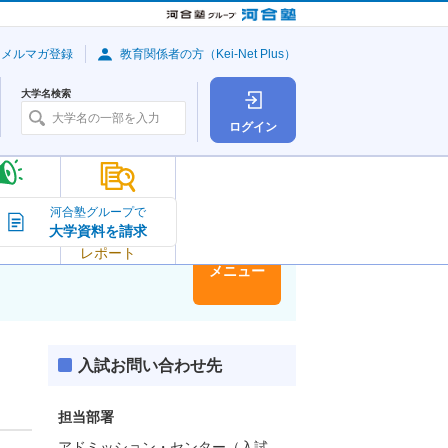
・メルマガ登録
教育関係者の方（Kei-Net Plus）
大学名検索
ログイン
大学の今
河合塾グループで
大学資料を請求
大学
トピック＆
レポート
大学情報
メニュー
入試お問い合わせ先
担当部署
アドミッション・センター（入試