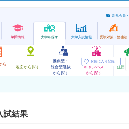
新規会員
学問情報
大学を探す
大学
入試情報
受験対策・
勉強法
推薦型・
オープン
お気に入り登録
から
地図から探す
総合型選抜
キャンパス
注目の
から探す
から探す
入試結果