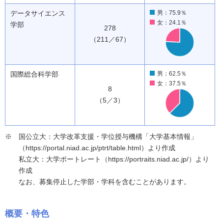
データサイエンス
男：75.9％
女：24.1％
学部
278
（211／67）
国際総合科学部
男：62.5％
女：37.5％
8
（5／3）
国公立大：大学改革支援・学位授与機構「大学基本情報」
（https://portal.niad.ac.jp/ptrt/table.html）より作成
私立大：大学ポートレート（https://portraits.niad.ac.jp/）より
作成
なお、募集停止した学部・学科を含むことがあります。
概要・特色