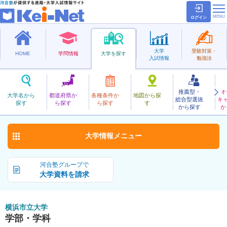
ログイン
大学
受験対策・
HOME
学問情報
大学を探す
入試情報
勉強法
推薦型・
オ
よこはましりつ
大学名から
都道府県か
各種条件か
地図から探
総合型選抜
キ
横浜市立大学
探す
ら探す
ら探す
す
公立
から探す
か
お気に入り
大学情報
メニュー
河合塾グループで
大学資料を請求
横浜市立大学
学部・学科