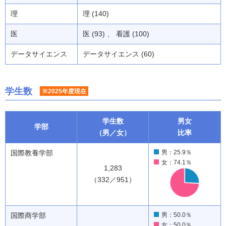
理
理 (140)
医
医 (93) 、 看護 (100)
データサイエンス
データサイエンス (60)
学生数
※2025年度現在
学生数
男女
学部
（男／女）
比率
国際教養学部
男：25.9％
女：74.1％
1,283
（332／951）
国際商学部
男：50.0％
女：50.0％