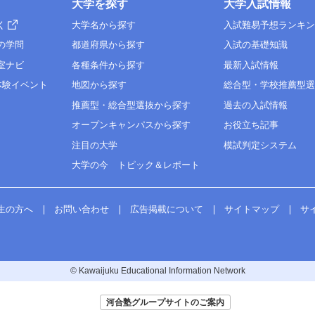
大学を探す
大学入試情報
く
大学名から探す
入試難易予想ランキ
の学問
都道府県から探す
入試の基礎知識
室ナビ
各種条件から探す
最新入試情報
体験イベント
地図から探す
総合型・学校推薦型
推薦型・総合型選抜から探す
過去の入試情報
オープンキャンパスから探す
お役立ち記事
注目の大学
模試判定システム
大学の今 トピック＆レポート
生の方へ
お問い合わせ
広告掲載について
サイトマップ
サ
© Kawaijuku Educational Information Network
河合塾グループサイトのご案内