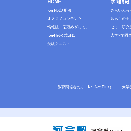
HOME
学問情報
Kei-Net活用法
みらいぶっ
オススメコンテンツ
暮らしの中
情報誌「栄冠めざして」
ゼミ・研究
Kei-Net公式SNS
大学×学問
受験クエスト
教育関係者の方（Kei-Net Plus）
大学