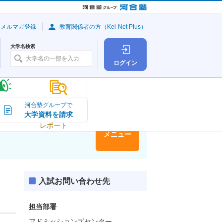
・メルマガ登録
教育関係者の方（Kei-Net Plus）
大学名検索
ログイン
大学の今
河合塾グループで
大学資料を請求
大学
トピック＆
レポート
大学情報
メニュー
入試お問い合わせ先
担当部署
アドミッションズセンター