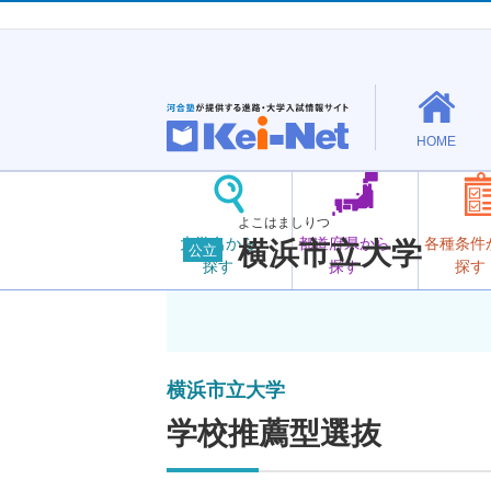
HOME
よこはましりつ
大学名から
都道府県から
各種条件
横浜市立大学
公立
探す
探す
探す
横浜市立大学
学校推薦型選抜