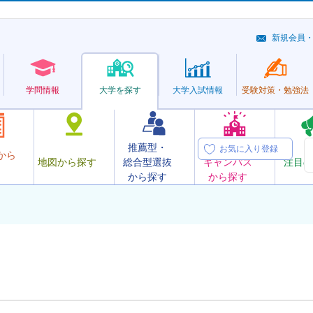
新規会員
学問情報
大学を探す
大学
入試情報
受験対策・
勉強法
推薦型・
オープン
お気に入り登録
から
地図から探す
総合型選抜
キャンパス
注目の
から探す
から探す