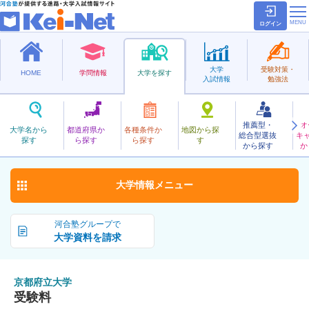
ログイン
大学
受験対策・
HOME
学問情報
大学を探す
入試情報
勉強法
推薦型・
オ
きょうとふりつ
大学名から
都道府県か
各種条件か
地図から探
総合型選抜
キ
京都府立大学
探す
ら探す
ら探す
す
公立
から探す
か
お気に入り
大学情報
メニュー
河合塾グループで
大学資料を請求
京都府立大学
受験料