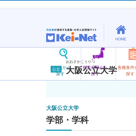
HOME
おおさかこうりつ
大学名から
都道府県から
各種条件
大阪公立大学
公立
探す
探す
探す
大阪公立大学
学部・学科