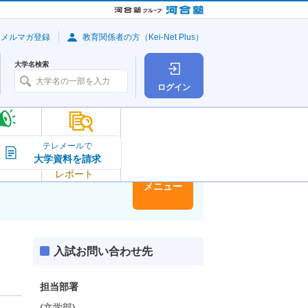
・メルマガ登録
教育関係者の方（Kei-Net Plus）
大学名検索
ログイン
大学の今
テレメールで
大学資料を請求
大学
トピック＆
レポート
大学情報
メニュー
入試お問い合わせ先
担当部署
(文学部)