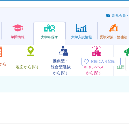
新規会員
学問情報
大学を探す
大学
入試情報
受験対策・
勉強法
推薦型・
オープン
お気に入り登録
から
地図から探す
総合型選抜
キャンパス
注目の
から探す
から探す