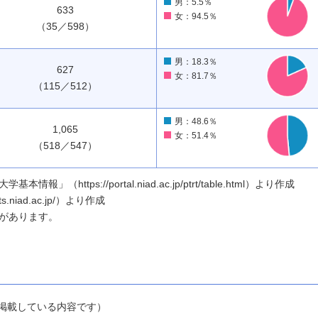
男：5.5％
633
女：94.5％
（35／598）
男：18.3％
627
女：81.7％
（115／512）
男：48.6％
1,065
女：51.4％
（518／547）
ttps://portal.niad.ac.jp/ptrt/table.html）より作成
.niad.ac.jp/）より作成
があります。
1」に掲載している内容です）