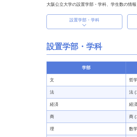
大阪公立大学の設置学部・学科、学生数の情報
設置学部・学科
設置学部・学科
学部
文
哲学
法
法 (
経済
経済 
商
商 (
理
数学 