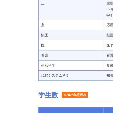
工
航空
(5
学 
農
応用
獣医
獣医 
医
医 
看護
看護 
生活科学
食栄
現代システム科学
知識
学生数
※2025年度現在