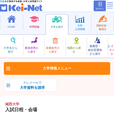
ログイン
大学
受験対策・
HOME
学問情報
大学を探す
入試情報
勉強法
推薦型・
オ
じょうさい
大学名から
都道府県か
各種条件か
地図から探
総合型選抜
キ
城西大学
探す
ら探す
ら探す
す
私立
から探す
か
お気に入り
大学情報
メニュー
テレメールで
大学資料を請求
城西大学
入試日程・会場