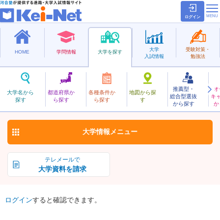
ログイン
大学
受験対策・
HOME
学問情報
大学を探す
入試情報
勉強法
推薦型・
オ
じょうさい
大学名から
都道府県か
各種条件か
地図から探
総合型選抜
キ
城西大学
探す
ら探す
ら探す
す
私立
から探す
か
お気に入り
大学情報
メニュー
テレメールで
大学資料を請求
ログイン
すると確認できます。