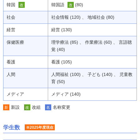
韓国
韓国語
(80)
改
改
社会
社会情報 (120) 、 地域社会 (80)
経営
経営 (130)
保健医療
理学療法 (85) 、 作業療法 (60) 、 言語聴
覚 (40)
看護
看護 (105)
人間
人間福祉 (100) 、 子ども (140) 、 児童教
育 (50)
メディア
メディア (140)
新設
改組
名称変更
新
改
名
学生数
※2025年度現在