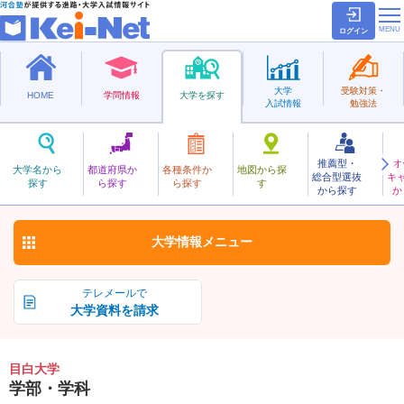
ログイン
大学
受験対策・
HOME
学問情報
大学を探す
入試情報
勉強法
推薦型・
オ
めじろ
大学名から
都道府県か
各種条件か
地図から探
総合型選抜
キ
目白大学
探す
ら探す
ら探す
す
私立
から探す
か
お気に入り
大学情報
メニュー
テレメールで
大学資料を請求
目白大学
学部・学科