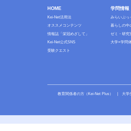
HOME
学問情報
Kei-Net活用法
みらいぶっ
オススメコンテンツ
暮らしの中
情報誌「栄冠めざして」
ゼミ・研究
Kei-Net公式SNS
大学×学問
受験クエスト
教育関係者の方（Kei-Net Plus）
大学