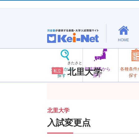
HOME
きたさと
大学名から
都道府県から
各種条件
北里大学
私立
探す
探す
探す
北里大学
入試変更点