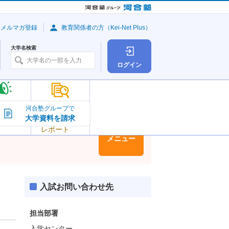
・メルマガ登録
教育関係者の方（Kei-Net Plus）
大学名検索
ログイン
大学の今
河合塾グループで
大学資料を請求
大学
トピック＆
レポート
大学情報
メニュー
入試お問い合わせ先
担当部署
入学センター