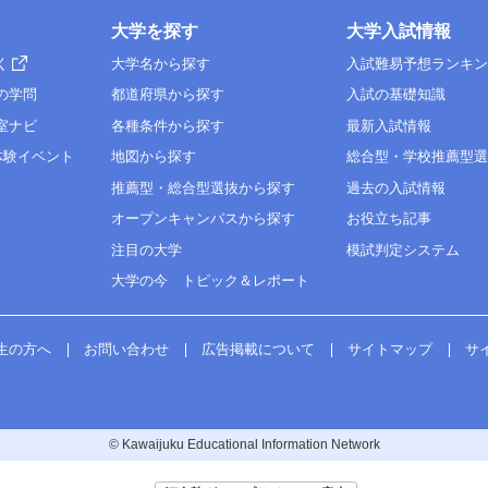
大学を探す
大学入試情報
く
大学名から探す
入試難易予想ランキ
の学問
都道府県から探す
入試の基礎知識
室ナビ
各種条件から探す
最新入試情報
体験イベント
地図から探す
総合型・学校推薦型
推薦型・総合型選抜から探す
過去の入試情報
オープンキャンパスから探す
お役立ち記事
注目の大学
模試判定システム
大学の今 トピック＆レポート
生の方へ
お問い合わせ
広告掲載について
サイトマップ
サ
© Kawaijuku Educational Information Network