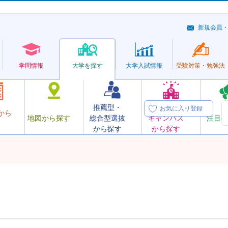
新規会員
学問情報
大学を探す
大学
入試情報
受験対策・
勉強法
推薦型・
オープン
お気に入り登録
から
地図から探す
総合型選抜
キャンパス
注目の
から探す
から探す