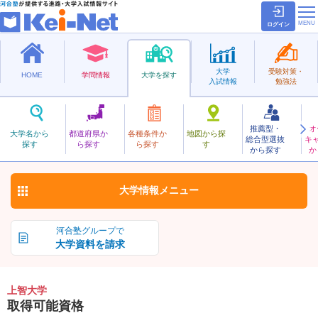
ログイン
大学
受験対策・
HOME
学問情報
大学を探す
入試情報
勉強法
推薦型・
オ
じょうち
大学名から
都道府県か
各種条件か
地図から探
総合型選抜
キ
上智大学
探す
ら探す
ら探す
す
私立
から探す
か
お気に入り
大学情報
メニュー
河合塾グループで
大学資料を請求
上智大学
取得可能資格