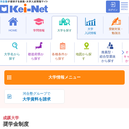
ログイン
大学
受験対策・
HOME
学問情報
大学を探す
入試情報
勉強法
推薦型・
オ
せいけい
大学名から
都道府県か
各種条件か
地図から探
総合型選抜
キ
成蹊大学
探す
ら探す
ら探す
す
私立
から探す
か
お気に入り
大学情報
メニュー
河合塾グループで
大学資料を請求
成蹊大学
奨学金制度