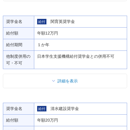
奨学金名
関育英奨学金
給付
給付額
年額12万円
給付期間
１か年
他制度併用の
日本学生支援機構給付奨学金との併用不可
可・不可
詳細を表示
奨学金名
清水建設奨学金
給付
給付額
年額20万円