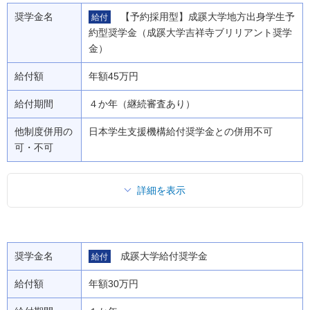
奨学金名
【予約採用型】成蹊大学地方出身学生予
給付
約型奨学金（成蹊大学吉祥寺ブリリアント奨学
金）
給付額
年額45万円
給付期間
４か年（継続審査あり）
他制度併用の
日本学生支援機構給付奨学金との併用不可
可・不可
詳細を表示
奨学金名
成蹊大学給付奨学金
給付
給付額
年額30万円