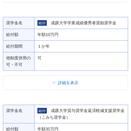
奨学金名
成蹊大学学業成績優秀者奨励奨学金
給付
給付額
年額10万円
給付期間
１か年
他制度併用の
可
可・不可
詳細を表示
奨学金名
成蹊大学貸与奨学金返済軽減支援奨学金
給付
（こみち奨学金）
給付額
年額30万円