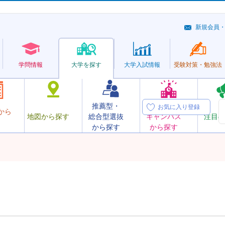
新規会員
学問情報
大学を探す
大学
入試情報
受験対策・
勉強法
推薦型・
オープン
お気に入り登録
から
地図から探す
総合型選抜
キャンパス
注目の
から探す
から探す