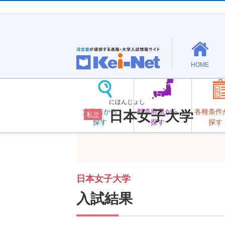
HOME
にほんじょし
大学名から
都道府県から
各種条件
日本女子大学
私立
探す
探す
探す
日本女子大学
入試結果