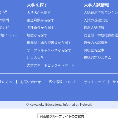
大学を探す
大学入試情報
く
大学名から探す
入試難易予想ランキ
の学問
都道府県から探す
入試の基礎知識
室ナビ
各種条件から探す
最新入試情報
体験イベント
地図から探す
総合型・学校推薦型
推薦型・総合型選抜から探す
過去の入試情報
オープンキャンパスから探す
お役立ち記事
注目の大学
模試判定システム
大学の今 トピック＆レポート
生の方へ
お問い合わせ
広告掲載について
サイトマップ
サ
© Kawaijuku Educational Information Network
河合塾グループサイトのご案内