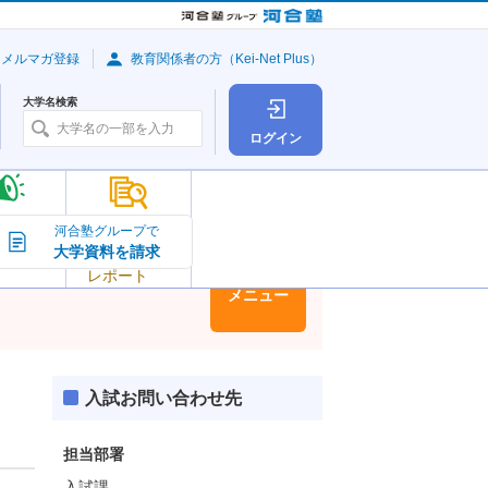
・メルマガ登録
教育関係者の方（Kei-Net Plus）
大学名検索
ログイン
大学の今
河合塾グループで
大学資料を請求
大学
トピック＆
レポート
大学情報
メニュー
入試お問い合わせ先
担当部署
入試課