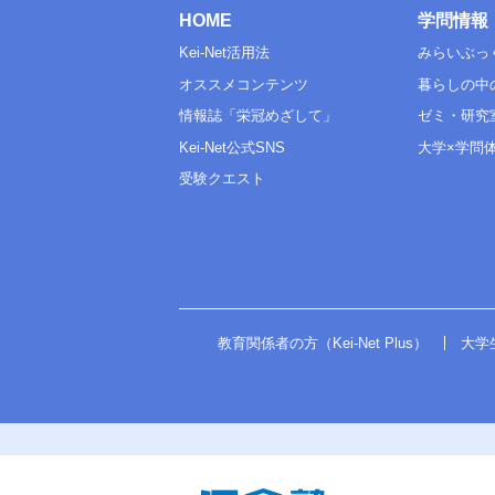
HOME
学問情報
Kei-Net活用法
みらいぶっ
オススメコンテンツ
暮らしの中
情報誌「栄冠めざして」
ゼミ・研究
Kei-Net公式SNS
大学×学問
受験クエスト
教育関係者の方（Kei-Net Plus）
大学