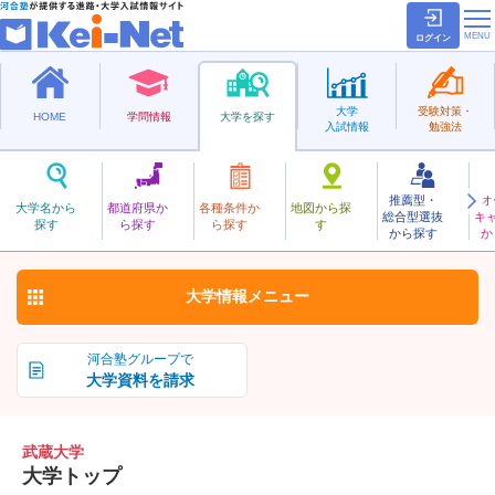
ログイン
大学
受験対策・
HOME
学問情報
大学を探す
入試情報
勉強法
推薦型・
オ
むさし
大学名から
都道府県か
各種条件か
地図から探
総合型選抜
キ
武蔵大学
探す
ら探す
ら探す
す
私立
から探す
か
お気に入り
大学情報
メニュー
河合塾グループで
大学資料を請求
武蔵大学
大学トップ