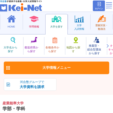
ログイン
大学
受験対策・
HOME
学問情報
大学を探す
入試情報
勉強法
推薦型・
オ
さんぎょうのうりつ
大学名から
都道府県か
各種条件か
地図から探
総合型選抜
キ
産業能率大学
探す
ら探す
ら探す
す
私立
から探す
か
お気に入り
大学情報
メニュー
河合塾グループで
大学資料を請求
産業能率大学
学部・学科