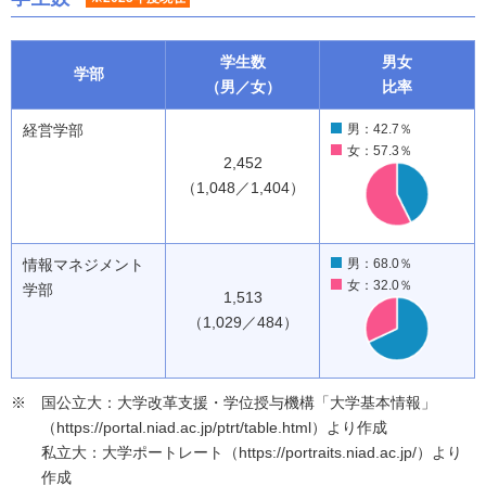
学生数
男女
学部
（男／女）
比率
経営学部
男：42.7％
女：57.3％
2,452
（1,048／1,404）
情報マネジメント
男：68.0％
女：32.0％
学部
1,513
（1,029／484）
国公立大：大学改革支援・学位授与機構「大学基本情報」
（https://portal.niad.ac.jp/ptrt/table.html）より作成
私立大：大学ポートレート（https://portraits.niad.ac.jp/）より
作成