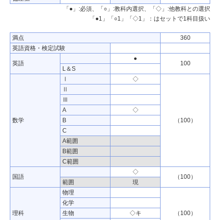
「●」:必須、「○」:教科内選択、「◇」:他教科との選択
「●1」「○1」「◇1」：はセットで1科目扱い
満点
360
英語資格・検定試験
●
英語
100
L＆S
Ⅰ
◇
Ⅱ
Ⅲ
A
◇
数学
B
（100）
C
A範囲
B範囲
C範囲
◇
国語
（100）
範囲
現
物理
化学
理科
生物
◇キ
（100）