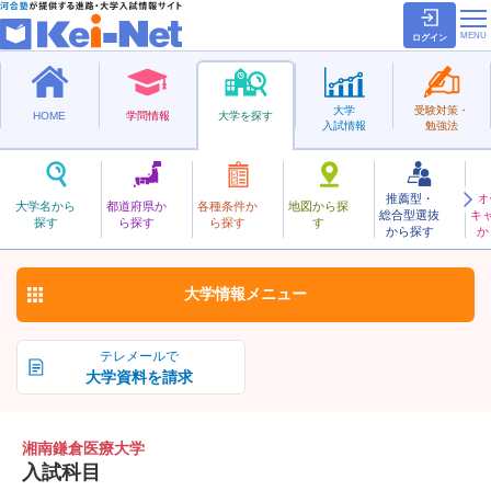
ログイン
大学
受験対策・
HOME
学問情報
大学を探す
入試情報
勉強法
推薦型・
オ
しょうなんかまくらいりょう
大学名から
都道府県か
各種条件か
地図から探
総合型選抜
キ
湘南鎌倉医療大学
探す
ら探す
ら探す
す
私立
から探す
か
お気に入り
大学情報
メニュー
テレメールで
大学資料を請求
湘南鎌倉医療大学
入試科目