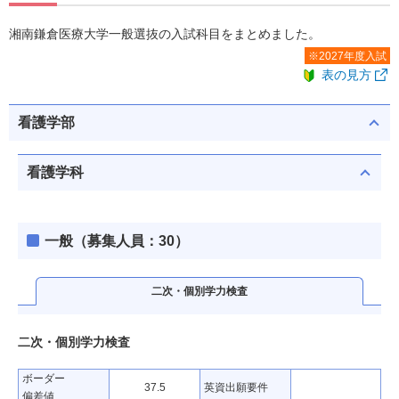
湘南鎌倉医療大学一般選抜の入試科目をまとめました。
※2027年度入試
表の見方
看護学部
看護学科
一般（募集人員：30）
二次・個別学力検査
二次・個別学力検査
ボーダー
37.5
英資出願要件
偏差値