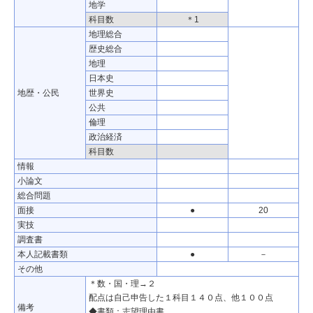
地学
科目数
＊1
地理総合
歴史総合
地理
日本史
地歴・公民
世界史
公共
倫理
政治経済
科目数
情報
小論文
総合問題
面接
●
20
実技
調査書
本人記載書類
●
－
その他
＊数・国・理→２
配点は自己申告した１科目１４０点、他１００点
備考
◆書類：志望理由書