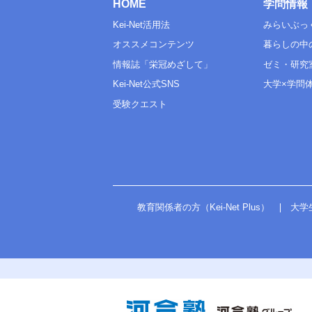
HOME
学問情報
Kei-Net活用法
みらいぶっ
オススメコンテンツ
暮らしの中
情報誌「栄冠めざして」
ゼミ・研究
Kei-Net公式SNS
大学×学問
受験クエスト
教育関係者の方（Kei-Net Plus）
大学