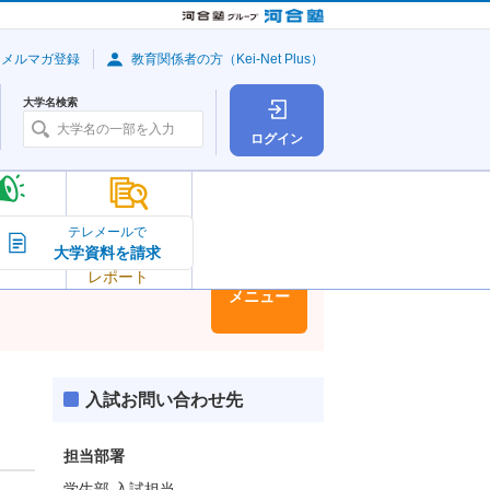
・メルマガ登録
教育関係者の方（Kei-Net Plus）
大学名検索
ログイン
大学の今
テレメールで
大学資料を請求
大学
トピック＆
レポート
大学情報
メニュー
入試お問い合わせ先
担当部署
学生部 入試担当