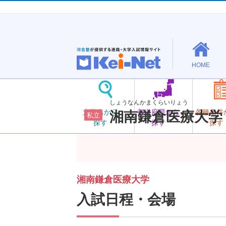
HOME
しょうなんかまくらいりょう
大学名から
都道府県から
各種条件
湘南鎌倉医療大学
私立
探す
探す
探す
湘南鎌倉医療大学
入試日程・会場