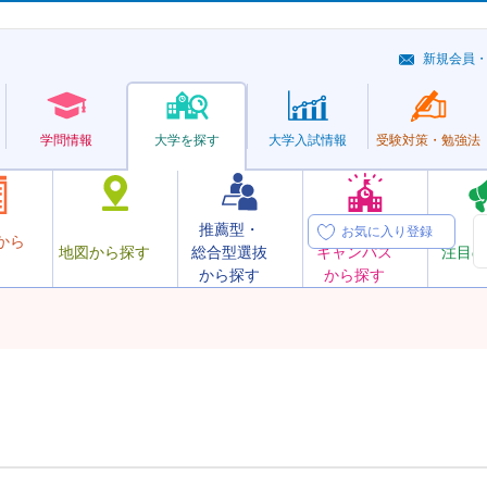
新規会員
学問情報
大学を探す
大学
入試情報
受験対策・
勉強法
推薦型・
オープン
お気に入り登録
から
地図から探す
総合型選抜
キャンパス
注目の
から探す
から探す