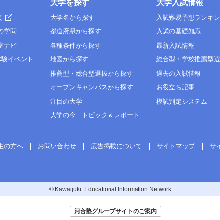
大学を探す
大学入試情報
く
大学名から探す
入試難易予想ランキ
の学問
都道府県から探す
入試の基礎知識
室ナビ
各種条件から探す
最新入試情報
体験イベント
地図から探す
総合型・学校推薦型
推薦型・総合型選抜から探す
過去の入試情報
オープンキャンパスから探す
お役立ち記事
注目の大学
模試判定システム
大学の今 トピック＆レポート
生の方へ
お問い合わせ
広告掲載について
サイトマップ
サ
© Kawaijuku Educational Information Network
河合塾グループサイトのご案内