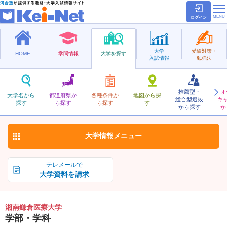
ログイン
大学
受験対策・
HOME
学問情報
大学を探す
入試情報
勉強法
推薦型・
オ
しょうなんかまくらいりょう
大学名から
都道府県か
各種条件か
地図から探
総合型選抜
キ
湘南鎌倉医療大学
探す
ら探す
ら探す
す
私立
から探す
か
お気に入り
大学情報
メニュー
テレメールで
大学資料を請求
湘南鎌倉医療大学
学部・学科