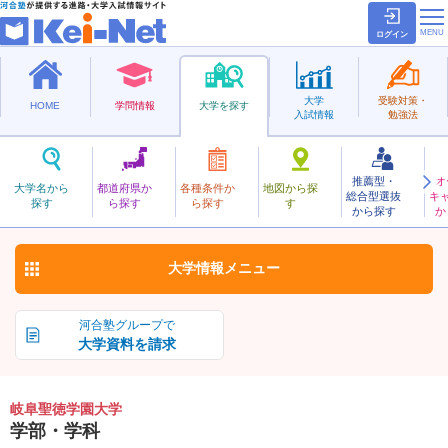
ログイン
大学
受験対策・
HOME
学問情報
大学を探す
入試情報
勉強法
推薦型・
オ
ぎふしょうとくがくえん
大学名から
都道府県か
各種条件か
地図から探
総合型選抜
キ
岐阜聖徳学園大学
探す
ら探す
ら探す
す
私立
から探す
か
お気に入り
大学情報
メニュー
河合塾グループで
大学資料を請求
岐阜聖徳学園大学
学部・学科