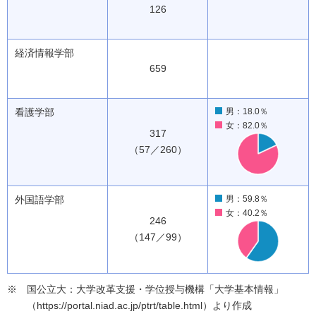
126
経済情報学部
659
看護学部
男：18.0％
女：82.0％
317
（57／260）
外国語学部
男：59.8％
女：40.2％
246
（147／99）
国公立大：大学改革支援・学位授与機構「大学基本情報」
（https://portal.niad.ac.jp/ptrt/table.html）より作成