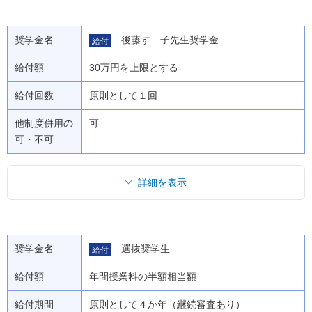
奨学金名
後藤すゞ子先生奨学金
給付
給付額
30万円を上限とする
給付回数
原則として１回
他制度併用の
可
可・不可
詳細を表示
奨学金名
選抜奨学生
給付
給付額
年間授業料の半額相当額
給付期間
原則として４か年（継続審査あり）