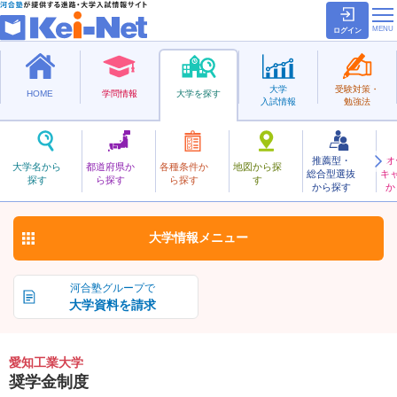
ログイン
大学
受験対策・
HOME
学問情報
大学を探す
入試情報
勉強法
推薦型・
オ
あいちこうぎょう
大学名から
都道府県か
各種条件か
地図から探
総合型選抜
キ
愛知工業大学
探す
ら探す
ら探す
す
私立
から探す
か
お気に入り
大学情報
メニュー
河合塾グループで
大学資料を請求
愛知工業大学
奨学金制度