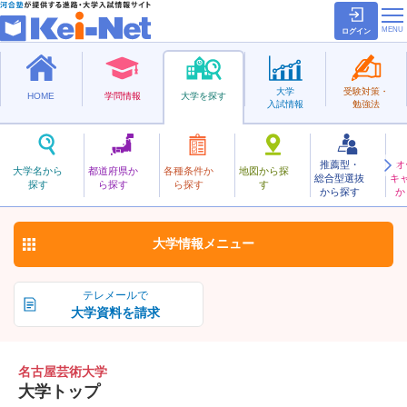
ログイン
大学
受験対策・
HOME
学問情報
大学を探す
入試情報
勉強法
推薦型・
オ
なごやげいじゅつ
大学名から
都道府県か
各種条件か
地図から探
総合型選抜
キ
名古屋芸術大学
探す
ら探す
ら探す
す
私立
から探す
か
お気に入り
大学情報
メニュー
テレメールで
大学資料を請求
名古屋芸術大学
大学トップ