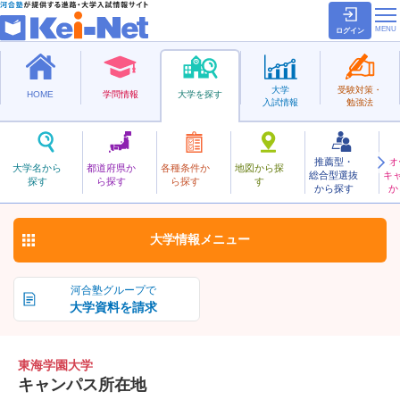
ログイン
大学
受験対策・
HOME
学問情報
大学を探す
入試情報
勉強法
推薦型・
オ
とうかいがくえん
大学名から
都道府県か
各種条件か
地図から探
総合型選抜
キ
東海学園大学
探す
ら探す
ら探す
す
私立
から探す
か
お気に入り
大学情報
メニュー
河合塾グループで
大学資料を請求
東海学園大学
キャンパス所在地