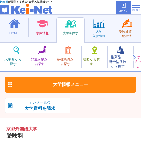
ログイン
大学
受験対策・
HOME
学問情報
大学を探す
入試情報
勉強法
推薦型・
オ
きょうとがいこくご
大学名から
都道府県か
各種条件か
地図から探
総合型選抜
キ
京都外国語大学
探す
ら探す
ら探す
す
私立
から探す
か
お気に入り
大学情報
メニュー
テレメールで
大学資料を請求
京都外国語大学
受験料