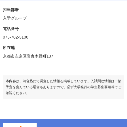
人文学部
偏差値
35.0～37.5
担当部署
入学グループ
芸術学部
偏差値
45.0
電話番号
075-702-5100
デザイン学部
偏差値
37.5～47.5
所在地
京都市左京区岩倉木野町137
マンガ学部
偏差値
42.5～50.0
メディア表現学部
本内容は、河合塾にて調査した情報を掲載しています。入試関連情報は一部
偏差値
35.0
予定を含んでいる場合もありますので、必ず大学発行の学生募集要項等でご
確認ください。