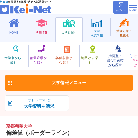
ログイン
大学
受験対策・
HOME
学問情報
大学を探す
入試情報
勉強法
推薦型・
オ
きょうとせいか
大学名から
都道府県か
各種条件か
地図から探
総合型選抜
キ
京都精華大学
探す
ら探す
ら探す
す
私立
から探す
か
お気に入り
大学情報
メニュー
テレメールで
大学資料を請求
京都精華大学
偏差値（ボーダーライン）